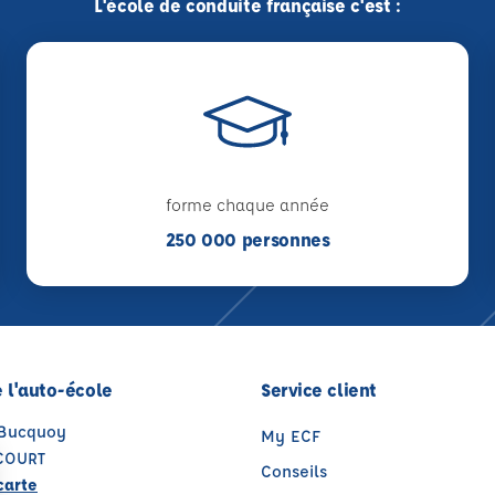
L'école de conduite française c'est :
forme chaque année
250 000 personnes
 l'auto-école
Service client
 Bucquoy
My ECF
COURT
Conseils
carte