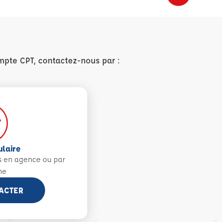
mpte CPT, contactez-nous par :
ulaire
s en agence ou par
ne
ACTER