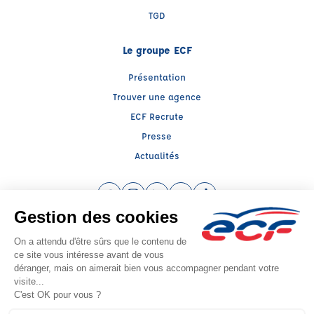
TGD
Le groupe ECF
Présentation
Trouver une agence
ECF Recrute
Presse
Actualités
Facebook (nouvelle fenêtre)
Instagram (nouvelle fenêtre)
LinkedIn (nouvelle fenêtre)
YouTube (nouvelle fenêtre)
TikTok (nouvelle fenêtr
Raison sociale : CENTRE DE FORMATION MALBRANCQ - Capital social: 30000€
SIREN: 879287332 - Numéro de TVA intracommunautaire: FR67879287332
Agrément n°E2306200070
Siège social : 72, Avenue de Lobbedez , ARRAS (62000) - Représentant légal :
Laurent MALBRANCQ