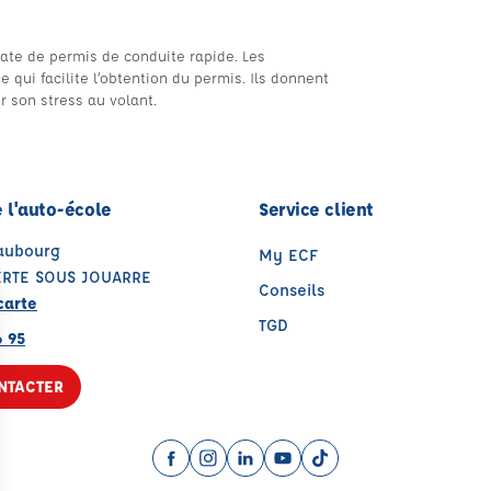
ate de permis de conduite rapide. Les
 qui facilite l’obtention du permis. Ils donnent
er son stress au volant.
 l'auto-école
Service client
Faubourg
My ECF
ERTE SOUS JOUARRE
Conseils
carte
TGD
6 95
NTACTER
Facebook (nouvelle fenêtre)
Instagram (nouvelle fenêtre)
LinkedIn (nouvelle fenêtre)
YouTube (nouvelle fenêtr
TikTok (nouvelle fenê