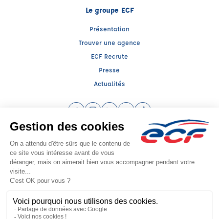
Le groupe ECF
Présentation
Trouver une agence
ECF Recrute
Presse
Actualités
Facebook (nouvelle fenêtre)
Instagram (nouvelle fenêtre)
LinkedIn (nouvelle fenêtre)
YouTube (nouvelle fenêtre)
TikTok (nouvelle fenêtr
Raison sociale : IDEE FIXE - Capital social: 75000€
SIREN: 533376802 - Numéro de TVA intracommunautaire: FR85533376802
Agrément n°E0203107380
Siège social : 9 PLACE CHARLES ORGAUT , VILLEMUR SUR TARN (31340) -
Représentant légal : Martine VIALADE
CGV