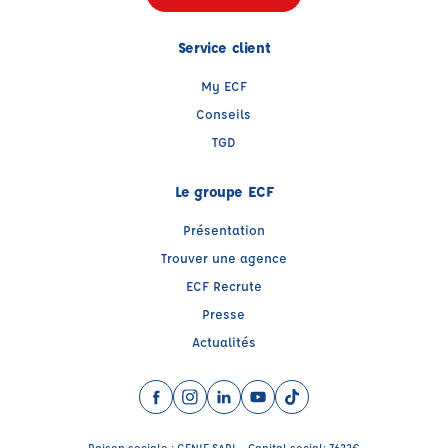
Service client
My ECF
Conseils
TGD
Le groupe ECF
Présentation
Trouver une agence
ECF Recrute
Presse
Actualités
Facebook (nouvelle fenêtre)
Instagram (nouvelle fenêtre)
LinkedIn (nouvelle fenêtre)
YouTube (nouvelle fenêtre)
TikTok (nouvelle fenêtr
Raison sociale : GENIE SARL - Capital social: 7622€