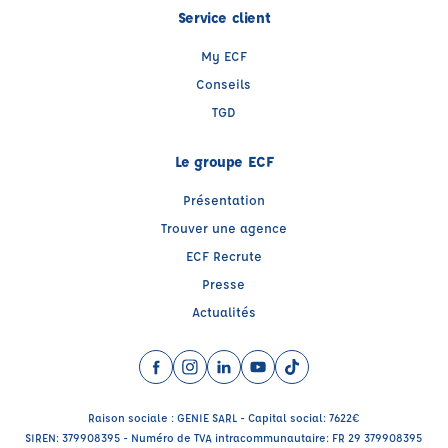
Service client
My ECF
Conseils
TGD
Le groupe ECF
Présentation
Trouver une agence
ECF Recrute
Presse
Actualités
Facebook (nouvelle fenêtre)
Instagram (nouvelle fenêtre)
LinkedIn (nouvelle fenêtre)
YouTube (nouvelle fenêtre)
TikTok (nouvelle fenêtr
Raison sociale : GENIE SARL - Capital social: 7622€
SIREN: 379908395 - Numéro de TVA intracommunautaire: FR 29 379908395