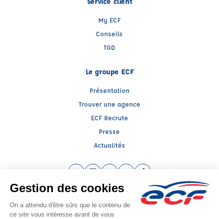
Service client
My ECF
Conseils
TGD
Le groupe ECF
Présentation
Trouver une agence
ECF Recrute
Presse
Actualités
Facebook (nouvelle fenêtre)
Instagram (nouvelle fenêtre)
LinkedIn (nouvelle fenêtre)
YouTube (nouvelle fenêtre)
TikTok (nouvelle fenêtr
Raison sociale : ECF ARIEGE - Capital social: 60000€
SIREN: 936980242 - Numéro de TVA intracommunautaire: FR 48 936980242
Agrément n°E0400900370