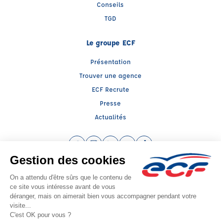
Conseils
TGD
Le groupe ECF
Présentation
Trouver une agence
ECF Recrute
Presse
Actualités
Facebook (nouvelle fenêtre)
Instagram (nouvelle fenêtre)
LinkedIn (nouvelle fenêtre)
YouTube (nouvelle fenêtre)
TikTok (nouvelle fenêtr
Raison sociale : AUTO ECOLE VLV - Capital social: 7000€
SIREN: 524924420 - Numéro de TVA intracommunautaire: FR 00 524924420
Agrément n°E1705900290
Siège social : 114, Rue de la Mairie , DOUAI (59500) - Représentant légal :
Céline DORCHAIN