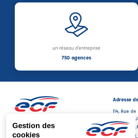
un réseau d'entreprise
750 agences
Adresse de
114, Rue de
59500 DOU
Voir sur la 
Note : 4.9/5
Moyenne calculée sur 12 avis
03 27 91 21