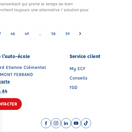
bienveillant qui prend le temps de bien
erchent toujours une alternative / solution pour
7
48
49
...
58
59
 l'auto-école
Service client
ard Etienne Clémentel
My ECF
RMONT FERRAND
Conseils
carte
TGD
4 84
NTACTER
Facebook (nouvelle fenêtre)
Instagram (nouvelle fenêtre)
LinkedIn (nouvelle fenêtre)
YouTube (nouvelle fenêtr
TikTok (nouvelle fenê