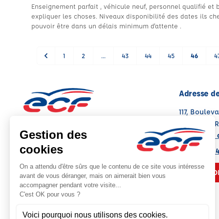
Enseignement parfait , véhicule neuf, personnel qualifié et 
expliquer les choses. Niveaux disponibilité des dates ils ch
pouvoir être dans un délais minimum d'attente .
1
2
...
43
44
45
46
4
Adresse de
117, Boulev
63100 CLE
Voir sur la 
Note : 4.9/5
Moyenne calculée sur 292 avis
04 73 23 0
NOUS CO