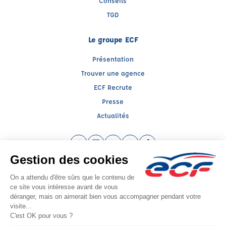
Conseils
TGD
Le groupe ECF
Présentation
Trouver une agence
ECF Recrute
Presse
Actualités
Facebook (nouvelle fenêtre)
Instagram (nouvelle fenêtre)
LinkedIn (nouvelle fenêtre)
YouTube (nouvelle fenêtre)
TikTok (nouvelle fenêtr
Raison sociale : SAS MICHAEL JEAN FORMATION - Capital social: 5000€
SIREN: 521533877 - Numéro de TVA intracommunautaire: FR 82 521533877
Agrément n°E1006343940
Siège social : 117, Boulevard Etienne Clémentel , CLERMONT FERRAND (63100)
- Représentant légal : Michaël JEAN