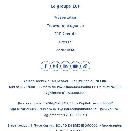
Le groupe ECF
Présentation
Trouver une agence
ECF Recrute
Presse
Actualités
Facebook (nouvelle fenêtre)
Instagram (nouvelle fenêtre)
LinkedIn (nouvelle fenêtre)
YouTube (nouvelle fenêtre)
TikTok (nouvelle fenêtr
Raison sociale : CATALA SARL - Capital social: 24000€
SIREN: 392875118 - Numéro de TVA intracommunautaire: FR 94 392875118
Agrément n°E2300100100
Raison sociale : THOMAS FORMA PRO - Capital social: 5000€
SIREN: 943719419 - Numéro de TVA intracommunautaire: FR63943719419
Agrément n°E25 001 0007 0
Siège social : 11, Place Carriat , BOURG EN BRESSE (010000) - Représentant