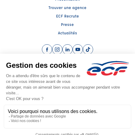
Trouver une agence
ECF Recrute
Presse
Actualités
Facebook (nouvelle fenêtre)
Instagram (nouvelle fenêtre)
LinkedIn (nouvelle fenêtre)
YouTube (nouvelle fenêtre)
TikTok (nouvelle fenêtr
Raison sociale : ECF BOURLIER - Capital social: 5000€
SIREN: 815408950 - Numéro de TVA intracommunautaire: FR 40
33870127900014
Agrément n°E2200500060
Siège social : 1, Avenue de Verdun , EMBRUN (05200) - Représentant légal :
Mathieu BOURLIER
CGV
Mentions légales