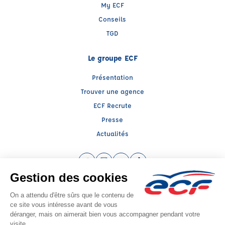
My ECF
Conseils
TGD
Le groupe ECF
Présentation
Trouver une agence
ECF Recrute
Presse
Actualités
Facebook (nouvelle fenêtre)
Instagram (nouvelle fenêtre)
YouTube (nouvelle fenêtre)
TikTok (nouvelle fenêtre)
Raison sociale : FORMATION TRASNPORT ET GESTION DES RIQUE - Capital
social: 2000€
SIREN: 829646702 - Numéro de TVA intracommunautaire:
Agrément n°E2403100060