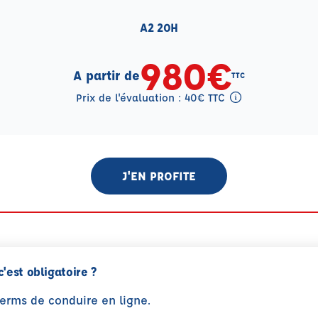
A2 20H
980€
A partir de
TTC
Prix de l'évaluation : 40€ TTC
Tooltip eval mention
J'EN PROFITE
c'est obligatoire ?
perms de conduire en ligne.