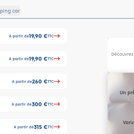
ping car
19,90 €
A partir de
TTC
Découvrez 
19,90 €
A partir de
TTC
260 €
A partir de
TTC
Un prê
300 €
A partir de
TTC
Vari
315 €
A partir de
TTC