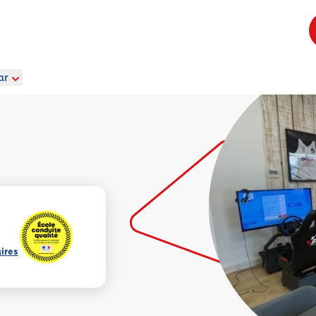
ar
aires