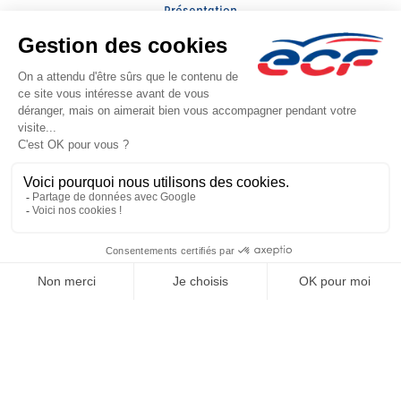
Présentation
Trouver une agence
ECF Recrute
Presse
Actualités
Facebook (nouvelle fenêtre)
Instagram (nouvelle fenêtre)
Raison sociale : FRANCE MOTO ECOLE - Capital social: 80000€
SIREN: 793268921 - Numéro de TVA intracommunautaire: FR 45 793268921
Agrément n°E1903500130
Siège social : 5 Rue Francis Guérault , CHATEAUGIRON (35410) - Représentant
légal : Jerome BENUREAU
CGV
Mentions légales