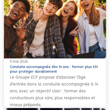
5 mai 2026
Conduite accompagnée dès 14 ans : former plus tôt
pour protéger durablement
Le Groupe ECF propose d’abaisser l’âge
d’entrée dans la conduite accompagnée à 14
ans, avec un objectif clair : former des
conducteurs plus sûrs, plus responsables et
mieux préparés.
En savoir plus
Conduite accompagnée dès 14 ans : former plus tôt pour 