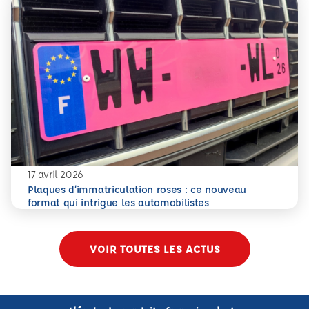
17 avril 2026
Plaques d’immatriculation roses : ce nouveau
En savoir plus
Plaques d’immatriculation roses : ce nouveau format qui i
format qui intrigue les automobilistes
VOIR TOUTES LES ACTUS