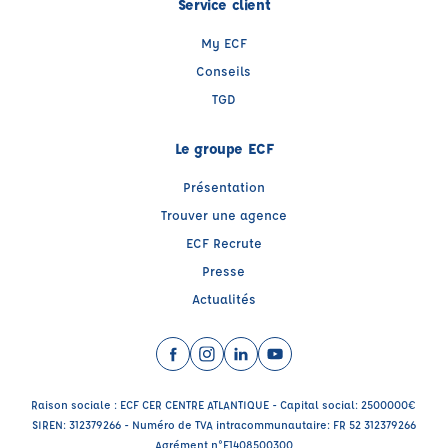
Service client
My ECF
Conseils
TGD
Le groupe ECF
Présentation
Trouver une agence
ECF Recrute
Presse
Actualités
Facebook (nouvelle fenêtre)
Instagram (nouvelle fenêtre)
LinkedIn (nouvelle fenêtre)
YouTube (nouvelle fenêtr
Raison sociale : ECF CER CENTRE ATLANTIQUE - Capital social: 2500000€
SIREN: 312379266 - Numéro de TVA intracommunautaire: FR 52 312379266
Agrément n°E1408500300