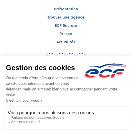
Présentation
Trouver une agence
ECF Recrute
Presse
Actualités
Facebook (nouvelle fenêtre)
Instagram (nouvelle fenêtre)
LinkedIn (nouvelle fenêtre)
YouTube (nouvelle fenêtr
Raison sociale : ECF CER CENTRE ATLANTIQUE - Capital social: 2500000€
SIREN: 312379266 - Numéro de TVA intracommunautaire: FR 52 312379266
Agrément n°E26 023 0002 0
Siège social : RN 11 - Rte de la Mothe Les Champs Dorés, LA CRECHE (79260) -
Représentant légal : Simon COUTEAU
CGV
Mentions légales