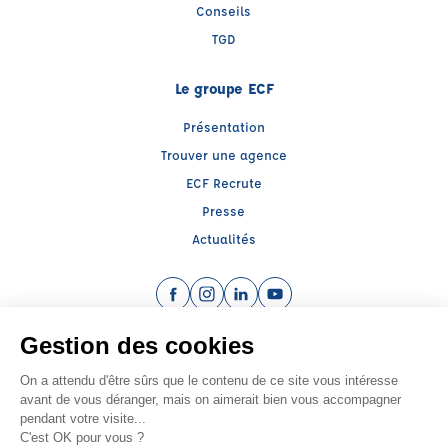
Conseils
TGD
Le groupe ECF
Présentation
Trouver une agence
ECF Recrute
Presse
Actualités
Facebook (nouvelle fenêtre)
Instagram (nouvelle fenêtre)
LinkedIn (nouvelle fenêtre)
YouTube (nouvelle fenêtr
Raison sociale : ECF CER CENTRE ATLANTIQUE - Capital social: 2500000€
SIREN: 312379266 - Numéro de TVA intracommunautaire: FR 52 312379266
Agrément n°E2401700060
Siège social : RN 11 - Rte de la Mothe Les Champs Dorés, LA CRECHE (79260) -
Représentant légal : Simon COUTEAU