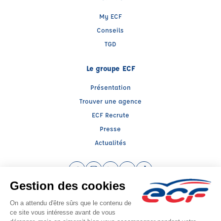
My ECF
Conseils
TGD
Le groupe ECF
Présentation
Trouver une agence
ECF Recrute
Presse
Actualités
Facebook (nouvelle fenêtre)
Instagram (nouvelle fenêtre)
LinkedIn (nouvelle fenêtre)
YouTube (nouvelle fenêtre)
TikTok (nouvelle fenêtr
Raison sociale : ENT SACAREAU GERARD - Capital social: 0€
SIREN: 776848053 - Numéro de TVA intracommunautaire: FR 55 776848053
Agrément n°E0203108750