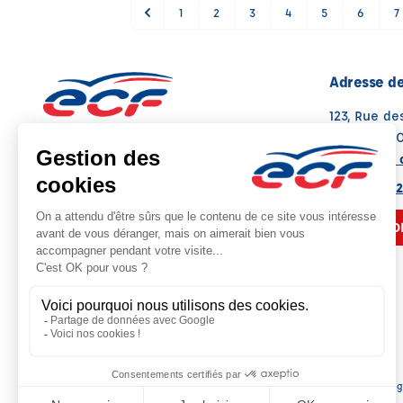
1
2
3
4
5
6
7
Adresse de
123, Rue de
76150 MA
Voir sur la 
Note : 4.5/5
Moyenne calculée sur 52 avis
02 35 75 02
NOUS CO
Sièg