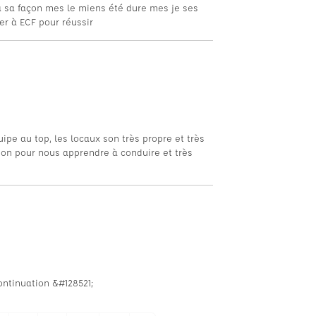
a façon mes le miens été dure mes je ses
er à ECF pour réussir
pe au top, les locaux son très propre et très
bon pour nous apprendre à conduire et très
ontinuation &#128521;