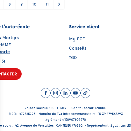
8
9
10
11
 l'auto-école
Service client
s Martyrs
My ECF
ROMME
Conseils
carte
TGD
 51
NTACTER
Facebook (nouvelle fenêtre)
Instagram (nouvelle fenêtre)
LinkedIn (nouvelle fenêtre)
YouTube (nouvelle fenêtr
TikTok (nouvelle fenê
Raison sociale : ECF LEMIRE - Capital social: 12000€
SIREN: 479565293 - Numéro de TVA intracommunautaire: FR 39 479565293
Agrément n°E0907609970
e social : 42, Avenue de Versailles , CANTELEU (76380) - Représentant légal : Luc L