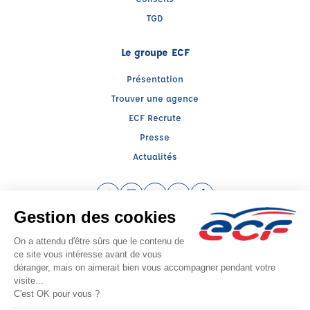
TGD
Le groupe ECF
Présentation
Trouver une agence
ECF Recrute
Presse
Actualités
Facebook (nouvelle fenêtre)
Instagram (nouvelle fenêtre)
LinkedIn (nouvelle fenêtre)
YouTube (nouvelle fenêtre)
TikTok (nouvelle fenêtr
Raison sociale : ECF LEMIRE - Capital social: 12000€
SIREN: 479565293 - Numéro de TVA intracommunautaire: FR 39 479565293
Agrément n°E0907609970
Siège social : 42, Avenue de Versailles , CANTELEU (76380) - Représentant
légal : Luc LEMIRE