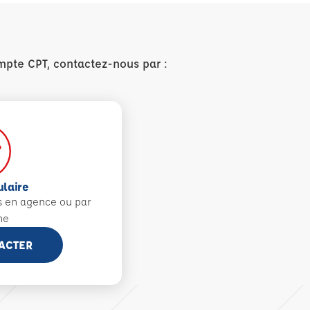
mpte CPT, contactez-nous par :
ulaire
s en agence ou par
ne
ACTER