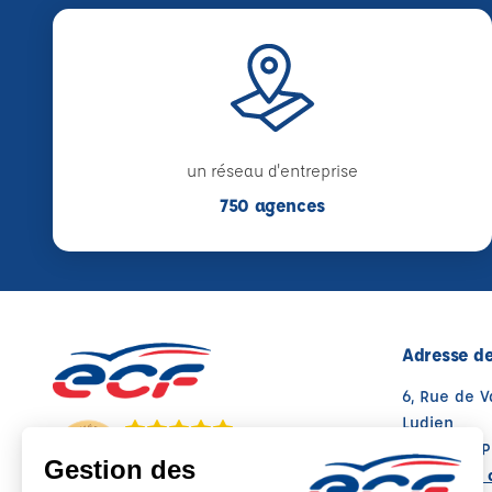
un réseau d'entreprise
750 agences
Adresse de
6, Rue de 
Lydien
05000 GAP
Note : 5/5
Voir sur la 
Moyenne calculée sur 129 avis