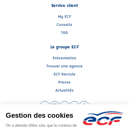
Service client
My ECF
Conseils
TGD
Le groupe ECF
Présentation
Trouver une agence
ECF Recrute
Presse
Actualités
Facebook (nouvelle fenêtre)
Instagram (nouvelle fenêtre)
LinkedIn (nouvelle fenêtre)
YouTube (nouvelle fenêtre)
TikTok (nouvelle fenêtr
Raison sociale : ECF ARIEGE - Capital social: 60000€
SIREN: 936980242 - Numéro de TVA intracommunautaire: FR 48 936980242