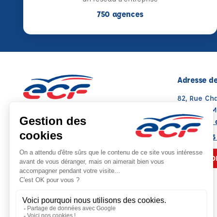
750 agences
Adresse de
82, Rue Ch
88200 RE
Voir sur la 
03 29 62 15
NOUS CO