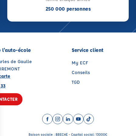
250 000 personnes
 l'auto-école
Service client
arles de Gaulle
My ECF
MIREMONT
Conseils
carte
TGD
 33
NTACTER
Facebook (nouvelle fenêtre)
Instagram (nouvelle fenêtre)
LinkedIn (nouvelle fenêtre)
YouTube (nouvelle fenêtr
TikTok (nouvelle fenê
Raison sociale : BRECHE - Capital social: 13000€