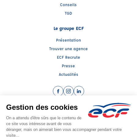
Conseils
TGD
Le groupe ECF
Présentation
Trouver une agence
ECF Recrute
Presse
Actualités
Facebook (nouvelle fenêtre)
Instagram (nouvelle fenêtre)
LinkedIn (nouvelle fenêtre)
Raison sociale : CENTRE EDUCATION SECURITE ROUTIERE 69 - Capital social:
250000€
SIREN: 312272818 - Numéro de TVA intracommunautaire: FR 32 312272818
Agrément n°E0206909700
Siège social : 55, Bd des Droits de l'Homme , VAULX EN VELIN (69120) -