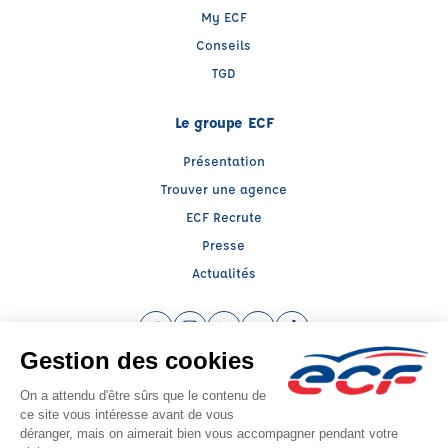
My ECF
Conseils
TGD
Le groupe ECF
Présentation
Trouver une agence
ECF Recrute
Presse
Actualités
Facebook (nouvelle fenêtre)
Instagram (nouvelle fenêtre)
LinkedIn (nouvelle fenêtre)
YouTube (nouvelle fenêtre)
TikTok (nouvelle fenêtr
Raison sociale : ENT SAUVAGE JEAN MARIE ALBERT - Capital social: 0€
SIREN: 318752110 - Numéro de TVA intracommunautaire: FR 78 318752110
Agrément n°E0306214290
Siège social : 86, Rue Carnot , WIMEREUX (62930) - Représentant légal : Jean