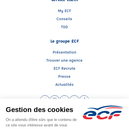
My ECF
Conseils
TGD
Le groupe ECF
Présentation
Trouver une agence
ECF Recrute
Presse
Actualités
Facebook (nouvelle fenêtre)
Instagram (nouvelle fenêtre)
LinkedIn (nouvelle fenêtre)
YouTube (nouvelle fenêtre)
TikTok (nouvelle fenêtr
Raison sociale : DRIVE FORMATION - Capital social: 50000€
SIREN: 919854018 - Numéro de TVA intracommunautaire: FR 45 919 854 018
Agrément n°E0400901540