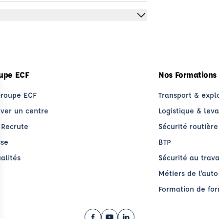
upe ECF
Nos Formations
Groupe ECF
Transport & expl
uver un centre
Logistique & lev
 Recrute
Sécurité routière
sse
BTP
alités
Sécurité au trava
Métiers de l'aut
Formation de fo