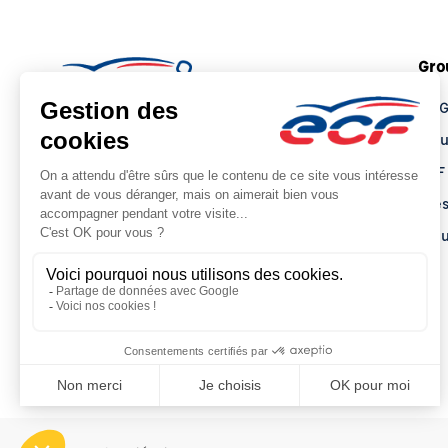
Gro
Le 
Tro
ECF
Pre
Actu