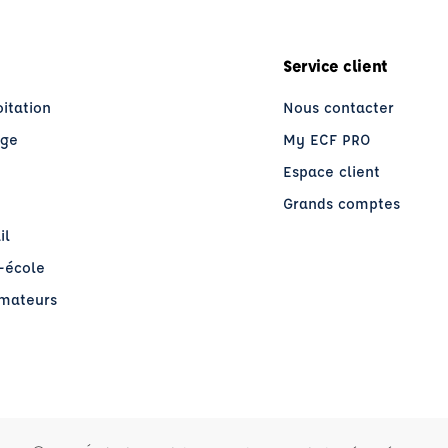
Service client
oitation
Nous contacter
age
My ECF PRO
Espace client
Grands comptes
il
o-école
rmateurs
re)