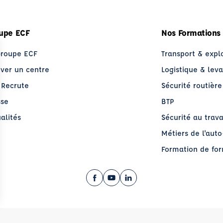
upe ECF
Nos Formations
Groupe ECF
Transport & expl
uver un centre
Logistique & lev
 Recrute
Sécurité routière
sse
BTP
alités
Sécurité au trava
Métiers de l'aut
Formation de fo
Facebook (nouvelle fenêtre)
YouTube (nouvelle fenêtre)
LinkedIn (nouvelle fenêt