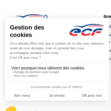
Gro
Le 
Tro
ECF
Pre
Actu