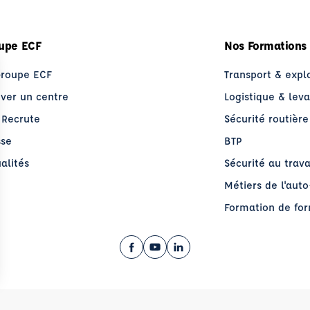
upe ECF
Nos Formations
Groupe ECF
Transport & expl
uver un centre
Logistique & lev
 Recrute
Sécurité routière
sse
BTP
alités
Sécurité au trava
Métiers de l'aut
Formation de fo
Facebook (nouvelle fenêtre)
YouTube (nouvelle fenêtre)
LinkedIn (nouvelle fenêt