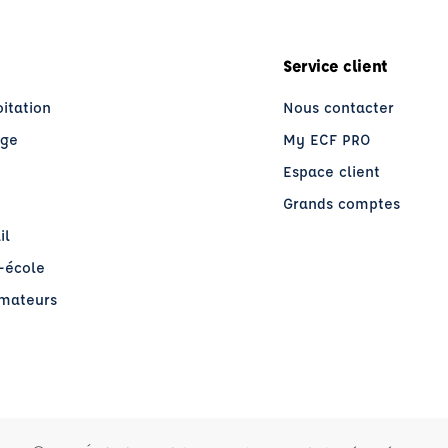
Service client
oitation
Nous contacter
age
My ECF PRO
Espace client
Grands comptes
il
o-école
rmateurs
re)