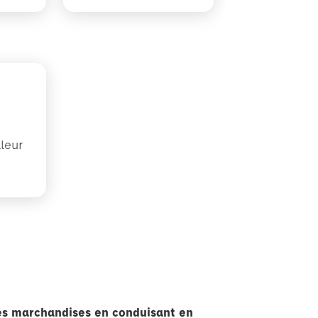
lleur
é
des marchandises en conduisant en