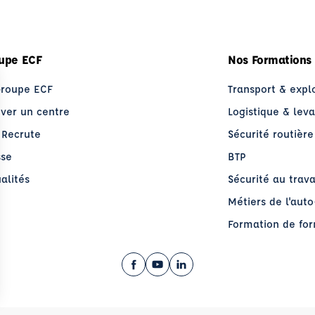
upe ECF
Nos Formations
Groupe ECF
Transport & expl
uver un centre
Logistique & lev
 Recrute
Sécurité routière
sse
BTP
alités
Sécurité au trava
Métiers de l'aut
Formation de fo
Facebook (nouvelle fenêtre)
YouTube (nouvelle fenêtre)
LinkedIn (nouvelle fenêt