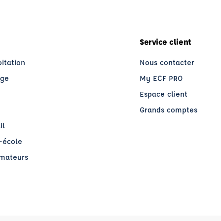
Service client
oitation
Nous contacter
age
My ECF PRO
Espace client
Grands comptes
il
o-école
rmateurs
re)