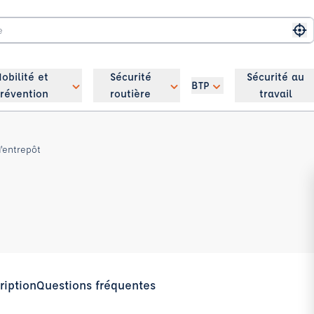
Me
obilité et
Sécurité
Sécurité au
BTP
révention
routière
travail
d'entrepôt
ription
Questions fréquentes