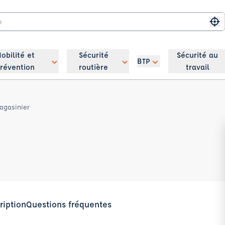
Me
obilité et
Sécurité
Sécurité au
BTP
révention
routière
travail
magasinier
ription
Questions fréquentes