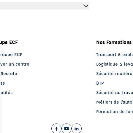
upe ECF
Nos Formations
Groupe ECF
Transport & expl
uver un centre
Logistique & lev
 Recrute
Sécurité routière
sse
BTP
alités
Sécurité au trava
Métiers de l'aut
Formation de fo