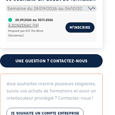
28.09.2026
au
30.11.2026
À DONZENAC (19)
M'INSCRIRE
Proposé par ECF Pro Brive
(Donzenac)
UNE QUESTION ? CONTACTEZ-NOUS
Vous souhaitez inscrire plusieurs stagiaires,
suivre vos achats de formations et avoir un
interlocuteur privilégié ? Contactez-nous !
JE SOUHAITE UN COMPTE ENTREPRISE