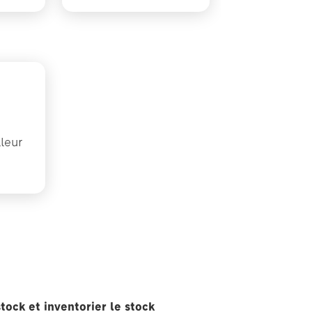
lleur
é
tock et inventorier le stock