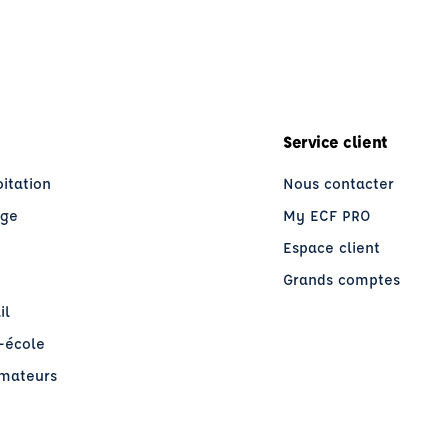
Service client
oitation
Nous contacter
age
My ECF PRO
Espace client
Grands comptes
il
o-école
rmateurs