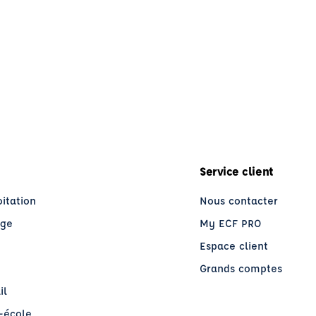
Service client
oitation
Nous contacter
age
My ECF PRO
Espace client
Grands comptes
il
o-école