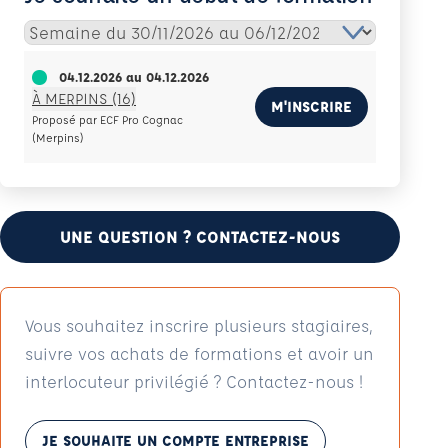
04.12.2026
au
04.12.2026
À MERPINS (16)
M'INSCRIRE
Proposé par ECF Pro Cognac
(Merpins)
UNE QUESTION ? CONTACTEZ-NOUS
Vous souhaitez inscrire plusieurs stagiaires,
suivre vos achats de formations et avoir un
interlocuteur privilégié ? Contactez-nous !
JE SOUHAITE UN COMPTE ENTREPRISE