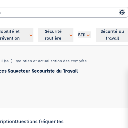
Me
obilité et
Sécurité
Sécurité au
BTP
révention
routière
travail
Sauveteur secouriste du travail (SST) : maintien et actualisation des compétences
es Sauveteur Secouriste du Travail
ription
Questions fréquentes