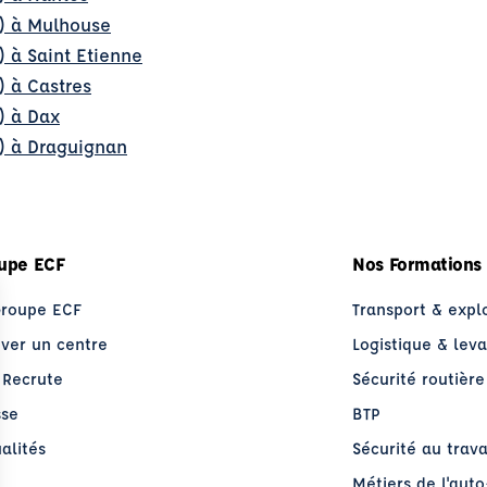
l) à Mulhouse
) à Saint Etienne
) à Castres
) à Dax
l) à Draguignan
upe ECF
Nos Formations
Groupe ECF
Transport & expl
uver un centre
Logistique & lev
 Recrute
Sécurité routière
sse
BTP
alités
Sécurité au trava
Métiers de l'aut