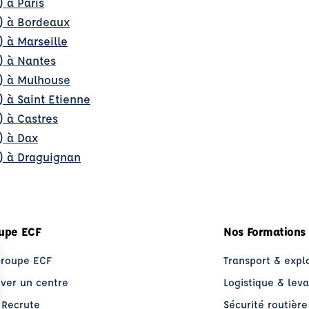
) à Paris
l) à Bordeaux
) à Marseille
) à Nantes
l) à Mulhouse
) à Saint Etienne
) à Castres
) à Dax
l) à Draguignan
upe ECF
Nos Formations
Groupe ECF
Transport & expl
uver un centre
Logistique & lev
 Recrute
Sécurité routière