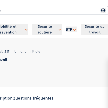
Me
obilité et
Sécurité
Sécurité au
BTP
révention
routière
travail
l (SST) : formation initiale
avail
ription
Questions fréquentes