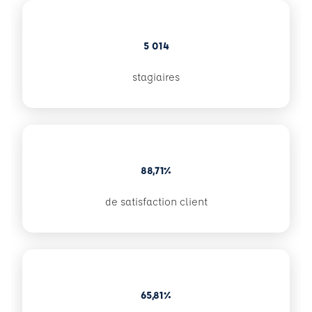
5 014
stagiaires
88,71%
de satisfaction client
65,81%