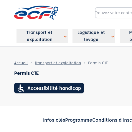
Transport et
Logistique et
M
exploitation
levage
p
Accueil
Transport et exploitation
Permis C1E
Permis C1E
Accessibilité handicap
Infos clés
Programme
Conditions d'insc