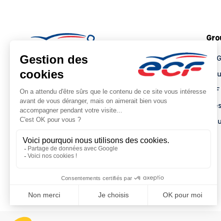
Gro
Le 
Tro
ECF
Pre
Actu