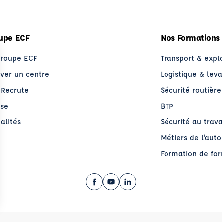
upe ECF
Nos Formations
Groupe ECF
Transport & expl
uver un centre
Logistique & lev
 Recrute
Sécurité routière
sse
BTP
alités
Sécurité au trava
Métiers de l'aut
Formation de fo
Facebook (nouvelle fenêtre)
YouTube (nouvelle fenêtre)
LinkedIn (nouvelle fenêt