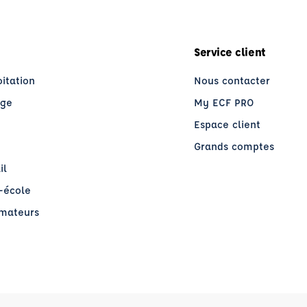
Service client
oitation
Nous contacter
age
My ECF PRO
Espace client
Grands comptes
il
o-école
rmateurs
re)