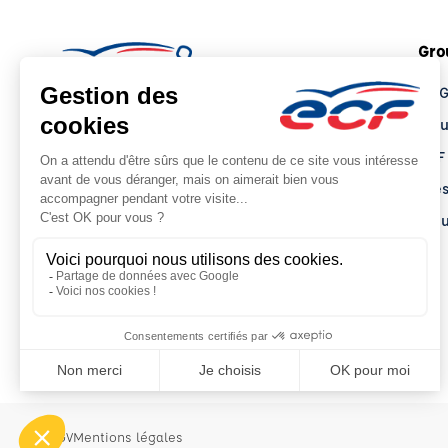
Gro
Le 
Tro
ECF
Pre
Actu
CGV
Mentions légales