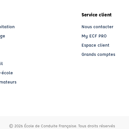
Service client
oitation
Nous contacter
age
My ECF PRO
Espace client
Grands comptes
il
o-école
rmateurs
re)
© 2026 École de Conduite Française. Tous droits réservés