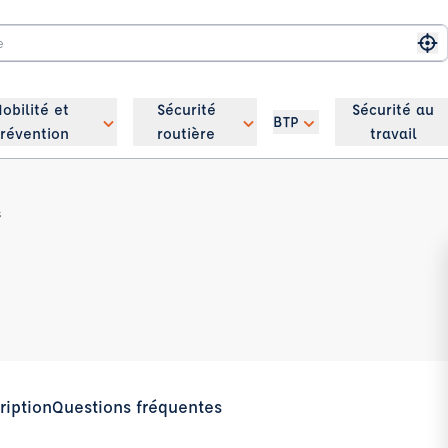
Me
obilité et
Sécurité
Sécurité au
BTP
révention
routière
travail
s
ription
Questions fréquentes