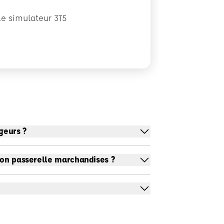
Le simulateur 3T5
geurs ?
ion passerelle marchandises ?