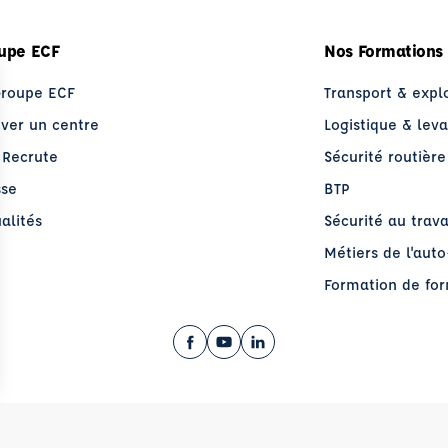
upe ECF
Nos Formations
Groupe ECF
Transport & expl
uver un centre
Logistique & lev
 Recrute
Sécurité routière
sse
BTP
alités
Sécurité au trava
Métiers de l'aut
Formation de fo
Facebook (nouvelle fenêtre)
YouTube (nouvelle fenêtre)
LinkedIn (nouvelle fenêt