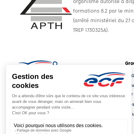
organisme autorisé à di
formations 8.2 par le min
(arrêté ministériel du 27
TREP 1730325A).
Gro
Le 
Tro
ECF
Pre
Actu