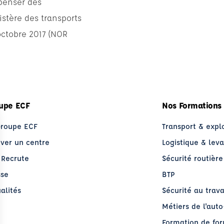
spenser des
istère des transports
 octobre 2017 (NOR
upe ECF
Nos Formations
Groupe ECF
Transport & expl
uver un centre
Logistique & lev
 Recrute
Sécurité routière
sse
BTP
alités
Sécurité au trava
Métiers de l'aut
Formation de fo