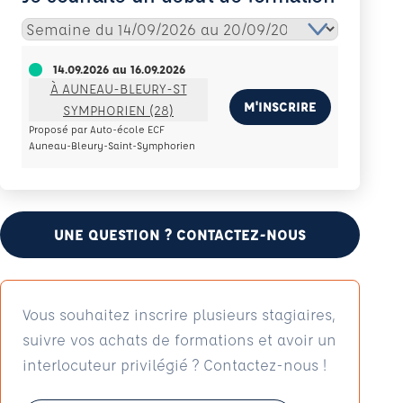
14.09.2026
au
16.09.2026
À AUNEAU-BLEURY-ST
M'INSCRIRE
SYMPHORIEN (28)
Proposé par Auto-école ECF
Auneau-Bleury-Saint-Symphorien
UNE QUESTION ? CONTACTEZ-NOUS
Vous souhaitez inscrire plusieurs stagiaires,
suivre vos achats de formations et avoir un
interlocuteur privilégié ? Contactez-nous !