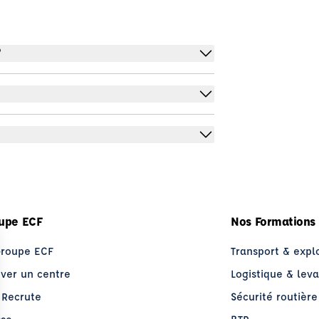
?
upe ECF
Nos Formations
Groupe ECF
Transport & expl
uver un centre
Logistique & lev
 Recrute
Sécurité routière