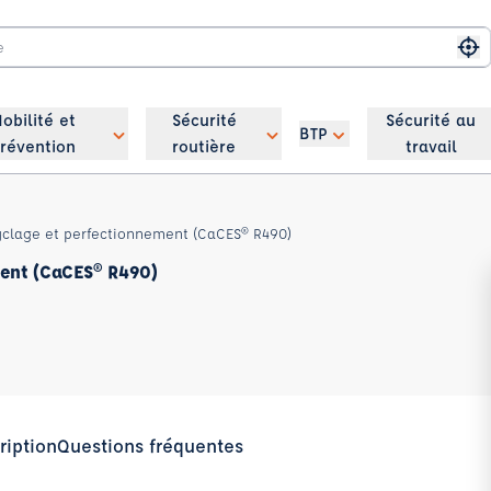
Me
obilité et
Sécurité
Sécurité au
BTP
révention
routière
travail
yclage et perfectionnement (CaCES® R490)
ment (CaCES® R490)
ription
Questions fréquentes