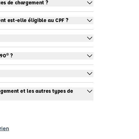
ues de chargement ?
 est-elle éligible au CPF ?
90® ?
argement et les autres types de
rien