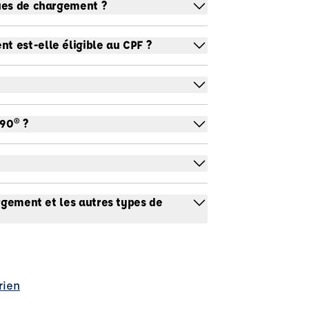
ues de chargement ?
 est-elle éligible au CPF ?
90® ?
argement et les autres types de
rien