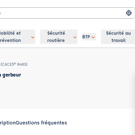
Me
obilité et
Sécurité
Sécurité au
BTP
révention
routière
travail
e (CACES® R485)
n gerbeur
ription
Questions fréquentes