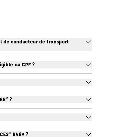
el de conducteur de transport
igible au CPF ?
85® ?
ACES® R489 ?