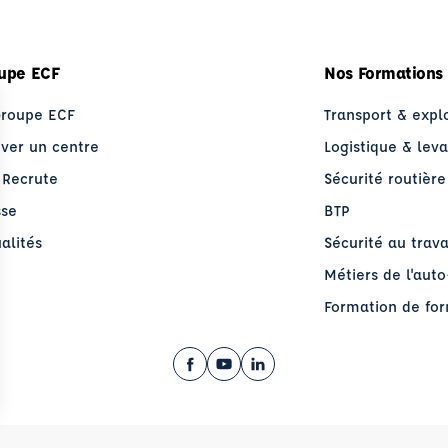
upe ECF
Nos Formations
Groupe ECF
Transport & expl
uver un centre
Logistique & lev
 Recrute
Sécurité routière
sse
BTP
alités
Sécurité au trava
Métiers de l'aut
Formation de fo
Facebook (nouvelle fenêtre)
YouTube (nouvelle fenêtre)
LinkedIn (nouvelle fenêt