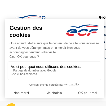
Gro
Le 
Tro
ECF
Pre
Actu