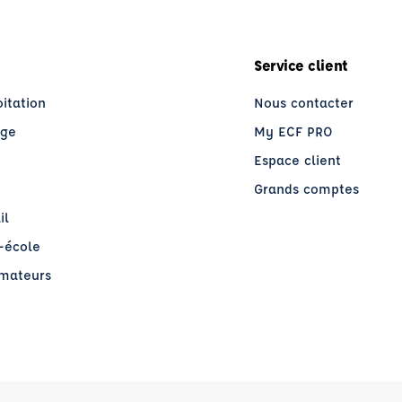
Service client
oitation
Nous contacter
age
My ECF PRO
Espace client
Grands comptes
il
o-école
rmateurs
re)