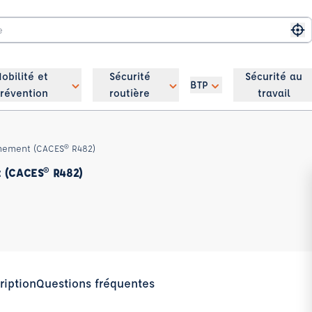
Me
obilité et
Sécurité
Sécurité au
BTP
révention
routière
travail
nnement (CACES® R482)
t (CACES® R482)
ription
Questions fréquentes