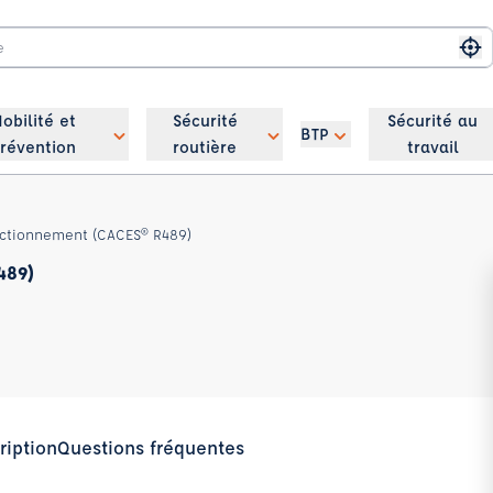
Me
obilité et
Sécurité
Sécurité au
BTP
révention
routière
travail
fectionnement (CACES® R489)
489)
ription
Questions fréquentes