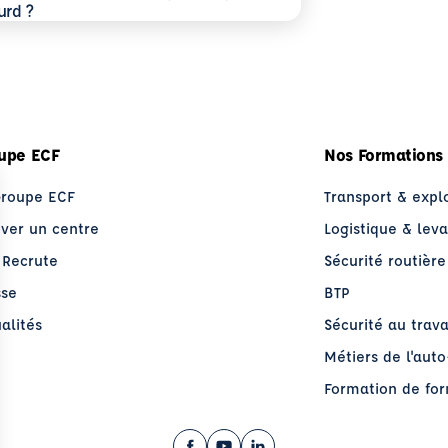
 possibles avec France Travail et comment en bénéficie
voir plus
rmis CE : quelles différences concrètes avec le permis 
urd ?
upe ECF
Nos Formations
Groupe ECF
Transport & expl
uver un centre
Logistique & lev
 Recrute
Sécurité routière
sse
BTP
alités
Sécurité au trava
Métiers de l'aut
Formation de fo