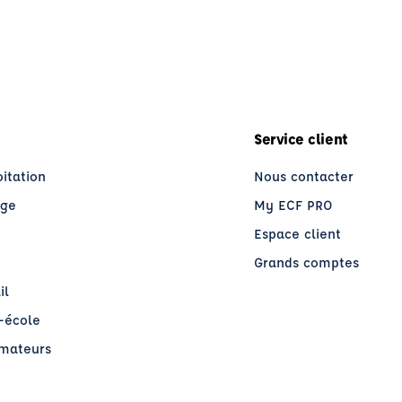
r ?
C et comment choisir le bon permis poids lourd ?
Service client
oitation
Nous contacter
age
My ECF PRO
Espace client
Grands comptes
il
o-école
rmateurs