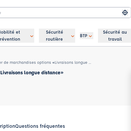
Me
obilité et
Sécurité
Sécurité au
BTP
révention
routière
travail
CAP - Conducteur routier de marchandises options «Livraisons longue distance»
Livraisons longue distance»
ription
Questions fréquentes