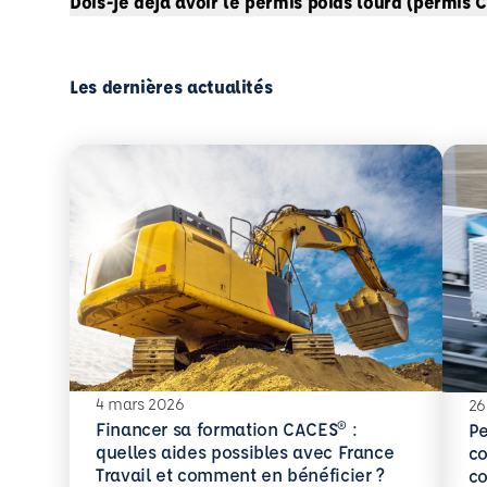
Dois-je déjà avoir le permis poids lourd (permis C
Les dernières actualités
4 mars 2026
26
Financer sa formation CACES® :
Pe
quelles aides possibles avec France
co
En savoir plus
Travail et comment en bénéficier ?
co